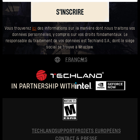
Mot de passe oublié ?
S'INSCRIRE
Vous trouverez
ici
des informations sur la manière dont nous traitons vos
données personnelles, y compris sur vos droits fondamentaux. Le
SUBMIT
responsable du traitement de vos données est Techland S.A., dont le siège
social se trouve à Wrocław.
FRANÇAIS
C'est votre première fois sur Dying Light Outpost ?
DEUTSCH
Créer un compte
.
ENGLISH
IN PARTNERSHIP WITH
ESPAÑOL
POLSKI
简体中文
FRANÇAIS
TECHLAND
SUPPORT
PROJETS EUROPÉENS
CONTACT & PRESSE