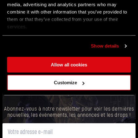
Read our newest dev blog to dive deeper into what’s
media, advertising and analytics partners who may
coming next for Dying Light: The Beast.
combine it with other information that you’ve provided to
them or that they’ve collected from your use of their
services.
Show details
Allow all cookies
VOUS VOULEZ ÊTRE LE PREMIER AU COURANT
Customize
?
Abonnez-vous à notre newsletter pour voir les dernières
nouvelles, les événements, les annonces et les drops !