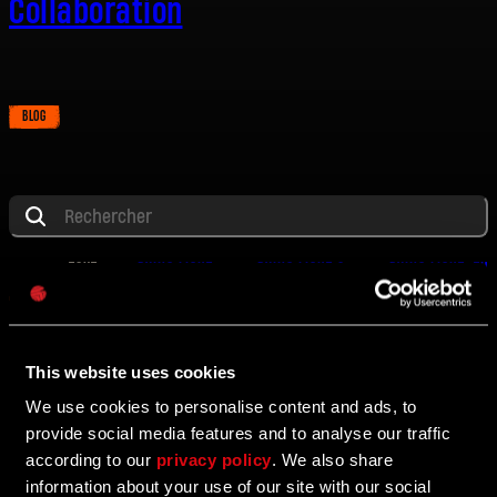
Collaboration
BLOG
Adresse e-mail
Mot de passe
TOUT
DYING LIGHT
DYING LIGHT 2
DYING LIGHT: THE
Caps
TOUT
BLOG
MISE À JOUR
PROMOTION
ÉVÉNEM
This website uses cookies
10/24/2025
We use cookies to personalise content and ads, to
BLOG
provide social media features and to analyse our traffic
Dying Light: The Beast 11 Week Roadmap
according to our
privacy policy
. We also share
information about your use of our site with our social